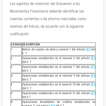
Los agentes de retención del Gravamen a los
Movimientos Financieros deberán identificar las
cuentas corrientes o de ahorros marcadas como
exentas del tributo, de acuerdo con la siguiente
codificación:
CÓDIGO
DESCRIPCIÓN
1
Retiros de cuentas de ahorro, numeral 1 del artículo
879
del
E. T.
2
Operaciones establecidas en el numeral 3 del artículo
879
del E. T
3
Operaciones establecidas en el numeral 7 del artículo
879
del E. T
4
Operaciones establecidas en el numeral 9 del artículo
879
del E. T
5
Operaciones establecidas en el numeral 10 del artículo
879
del E. T
6
Operaciones establecidas en el numeral 12 del artículo
879
del E.T.
8
Operaciones desembolso de créditos establecidas en
numeral 11 del artículo
879
del E.T.