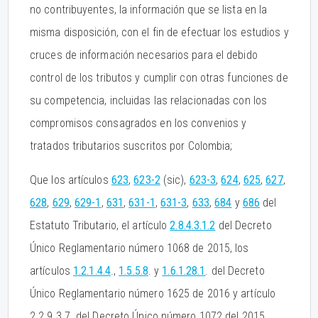
no contribuyentes, la información que se lista en la
misma disposición, con el fin de efectuar los estudios y
cruces de información necesarios para el debido
control de los tributos y cumplir con otras funciones de
su competencia, incluidas las relacionadas con los
compromisos consagrados en los convenios y
tratados tributarios suscritos por Colombia;
Que los artículos
623
,
623-2
(sic),
623-3
,
624
,
625
,
627
,
628
,
629
,
629-1
,
631
,
631-1
,
631-3
,
633
,
684
y
686
del
Estatuto Tributario, el artículo
2.8.4.3.1.2
del Decreto
Único Reglamentario número 1068 de 2015, los
artículos
1.2.1.4.4
.,
1.5.5.8
. y
1.6.1.28.1
. del Decreto
Único Reglamentario número 1625 de 2016 y artículo
2.2.9.3.7. del Decreto Único número 1072 del 2015,