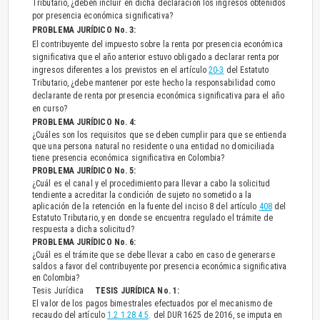
Tributario, ¿deben incluir en dicha declaración los ingresos obtenidos
por presencia económica significativa?
PROBLEMA JURÍDICO No. 3:
El contribuyente del impuesto sobre la renta por presencia económica
significativa que el año anterior estuvo obligado a declarar renta por
ingresos diferentes a los previstos en el artículo
20-3
del Estatuto
Tributario, ¿debe mantener por este hecho la responsabilidad como
declarante de renta por presencia económica significativa para el año
en curso?
PROBLEMA JURÍDICO No. 4:
¿Cuáles son los requisitos que se deben cumplir para que se entienda
que una persona natural no residente o una entidad no domiciliada
tiene presencia económica significativa en Colombia?
PROBLEMA JURÍDICO No. 5:
¿Cuál es el canal y el procedimiento para llevar a cabo la solicitud
tendiente a acreditar la condición de sujeto no sometido a la
aplicación de la retención en la fuente del inciso 8 del artículo
408
del
Estatuto Tributario, y en donde se encuentra regulado el trámite de
respuesta a dicha solicitud?
PROBLEMA JURÍDICO No. 6:
¿Cuál es el trámite que se debe llevar a cabo en caso de generarse
saldos a favor del contribuyente por presencia económica significativa
en Colombia?
Tesis Jurídica
TESIS JURÍDICA No. 1:
El valor de los pagos bimestrales efectuados por el mecanismo de
recaudo del artículo
1.2.1.28.4.5
. del DUR 1625 de 2016, se imputa en