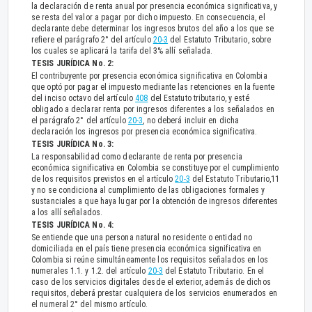
la declaración de renta anual por presencia económica significativa, y
se resta del valor a pagar por dicho impuesto. En consecuencia, el
declarante debe determinar los ingresos brutos del año a los que se
refiere el parágrafo 2° del artículo
20-3
del Estatuto Tributario, sobre
los cuales se aplicará la tarifa del 3% allí señalada.
TESIS JURÍDICA No. 2:
El contribuyente por presencia económica significativa en Colombia
que optó por pagar el impuesto mediante las retenciones en la fuente
del inciso octavo del artículo
408
del Estatuto tributario, y esté
obligado a declarar renta por ingresos diferentes a los señalados en
el parágrafo 2° del artículo
20-3
, no deberá incluir en dicha
declaración los ingresos por presencia económica significativa.
TESIS JURÍDICA No. 3:
La responsabilidad como declarante de renta por presencia
económica significativa en Colombia se constituye por el cumplimiento
de los requisitos previstos en el artículo
20-3
del Estatuto Tributario,11
y no se condiciona al cumplimiento de las obligaciones formales y
sustanciales a que haya lugar por la obtención de ingresos diferentes
a los allí señalados.
TESIS JURÍDICA No. 4:
Se entiende que una persona natural no residente o entidad no
domiciliada en el país tiene presencia económica significativa en
Colombia si reúne simultáneamente los requisitos señalados en los
numerales 1.1. y 1.2. del artículo
20-3
del Estatuto Tributario. En el
caso de los servicios digitales desde el exterior, además de dichos
requisitos, deberá prestar cualquiera de los servicios enumerados en
el numeral 2° del mismo artículo.