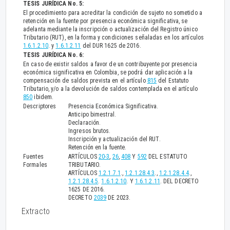
TESIS JURÍDICA No. 5:
El procedimiento para acreditar la condición de sujeto no sometido a
retención en la fuente por presencia económica significativa, se
adelanta mediante la inscripción o actualización del Registro único
Tributario (RUT), en la forma y condiciones señaladas en los artículos
1.6.1.2.10
. y
1.6.1.2.11
del DUR 1625 de 2016.
TESIS JURÍDICA No. 6:
En caso de existir saldos a favor de un contribuyente por presencia
económica significativa en Colombia, se podrá dar aplicación a la
compensación de saldos prevista en el artículo
815
del Estatuto
Tributario, y/o a la devolución de saldos contemplada en el artículo
850
ibidem.
Descriptores
Presencia Económica Significativa.
Anticipo bimestral.
Declaración.
Ingresos brutos.
Inscripción y actualización del RUT.
Retención en la fuente.
Fuentes
ARTÍCULOS
20-3
,
26
,
408
Y
592
DEL ESTATUTO
Formales
TRIBUTARIO.
ARTÍCULOS
1.2.1.7.1
.,
1.2.1.28.4.3
.,
1.2.1.28.4.4
.,
1.2.1.28.4.5
.
1.6.1.2.10
. Y
1.6.1.2.11
. DEL DECRETO
1625 DE 2016.
DECRETO
2039
DE 2023.
Extracto