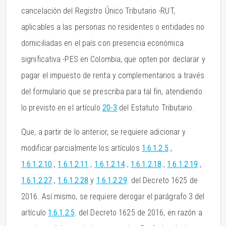
cancelación del Registro Único Tributario -RUT,
aplicables a las personas no residentes o entidades no
domiciliadas en el país con presencia económica
significativa -PES en Colombia, que opten por declarar y
pagar el impuesto de renta y complementarios a través
del formulario que se prescriba para tal fin, atendiendo
lo previsto en el artículo
20-3
del Estatuto Tributario.
Que, a partir de lo anterior, se requiere adicionar y
modificar parcialmente los artículos
1.6.1.2.5
.,
1.6.1.2.10
.,
1.6.1.2.11
.,
1.6.1.2.14
.,
1.6.1.2.18
.,
1.6.1.2.19
.,
1.6.1.2.27
.,
1.6.1.2.28
y
1.6.1.2.29
. del Decreto 1625 de
2016. Así mismo, se requiere derogar el parágrafo 3 del
artículo
1.6.1.2.5
. del Decreto 1625 de 2016, en razón a