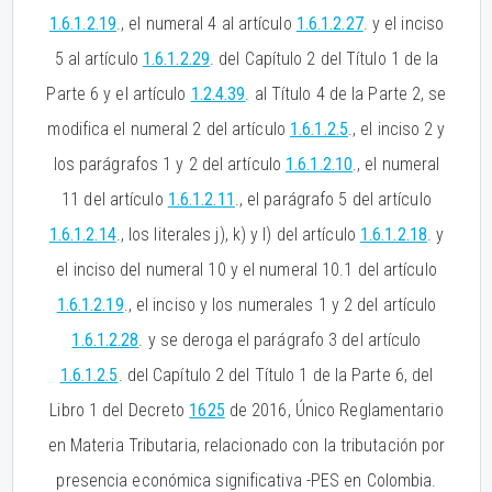
1.6.1.2.19
., el numeral 4 al artículo
1.6.1.2.27
. y el inciso
5 al artículo
1.6.1.2.29
. del Capítulo 2 del Título 1 de la
Parte 6 y el artículo
1.2.4.39
. al Título 4 de la Parte 2, se
modifica el numeral 2 del artículo
1.6.1.2.5
., el inciso 2 y
los parágrafos 1 y 2 del artículo
1.6.1.2.10
., el numeral
11 del artículo
1.6.1.2.11
., el parágrafo 5 del artículo
1.6.1.2.14
., los literales j), k) y I) del artículo
1.6.1.2.18
. y
el inciso del numeral 10 y el numeral 10.1 del artículo
1.6.1.2.19
., el inciso y los numerales 1 y 2 del artículo
1.6.1.2.28
. y se deroga el parágrafo 3 del artículo
1.6.1.2.5
. del Capítulo 2 del Título 1 de la Parte 6, del
Libro 1 del Decreto
1625
de 2016, Único Reglamentario
en Materia Tributaria, relacionado con la tributación por
presencia económica significativa -PES en Colombia.