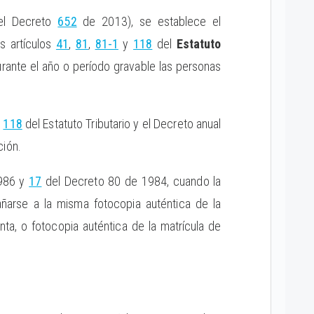
 el Decreto
652
de 2013), se establece el
s artículos
41
,
81
,
81-1
y
118
del
Estatuto
urante el año o período gravable las personas
y
118
del Estatuto Tributario y el Decreto anual
ción.
1986 y
17
del Decreto 80 de 1984, cuando la
añarse a la misma fotocopia auténtica de la
nta, o fotocopia auténtica de la matrícula de