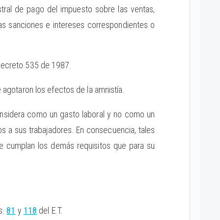
stral de pago del impuesto sobre las ventas,
as sanciones e intereses correspondientes o
Decreto 535 de 1987.
e agotaron los efectos de la amnistía.
considera como un gasto laboral y no como un
os a sus trabajadores. En consecuencia, tales
ue cumplan los demás requisitos que para su
s.
81
y
118
del E.T.