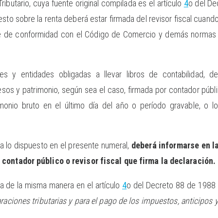
ributario, cuya fuente original compilada es el artículo
4
o del De
sto sobre la renta deberá estar firmada del revisor fiscal cuando
ue de conformidad con el Código de Comercio y demás normas v
s y entidades obligadas a llevar libros de contabilidad, d
sos y patrimonio, según sea el caso, firmada por contador públi
monio bruto en el último día del año o período gravable, o l
a lo dispuesto en el presente numeral,
deberá informarse en l
 contador público o revisor fiscal que firma la declaración.
ba de la misma manera en el artículo
4
o del Decreto 88 de 1988
raciones tributarias y para el pago de los impuestos, anticipos y