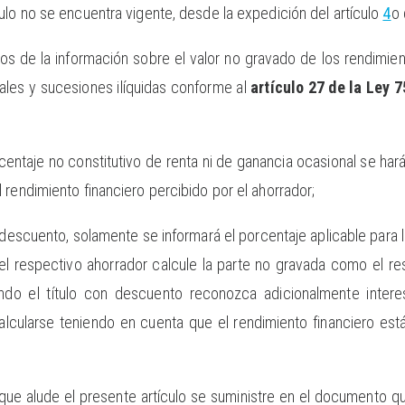
ulo no se encuentra vigente, desde la expedición del artículo
4
o 
tos de la información sobre el valor no gravado de los rendimien
ales y sucesiones ilíquidas conforme al
artículo 27 de la Ley 
centaje no constitutivo de renta ni de ganancia ocasional se ha
 rendimiento financiero percibido por el ahorrador;
n descuento, solamente se informará el porcentaje aplicable para 
el respectivo ahorrador calcule la parte no gravada como el res
ndo el título con descuento reconozca adicionalmente interes
calcularse teniendo en cuenta que el rendimiento financiero es
que alude el presente artículo se suministre en el documento que