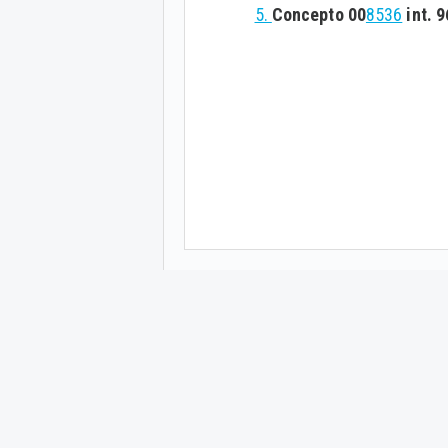
5.
Concepto 00
8536
int. 