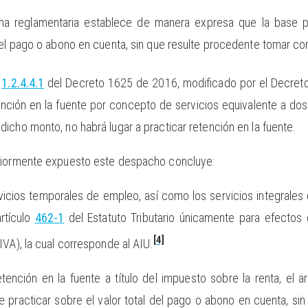
ma reglamentaria establece de manera expresa que la base par
del pago o abono en cuenta, sin que resulte procedente tomar com
o
1.2.4.4.1
del Decreto 1625 de 2016, modificado por el Decret
tención en la fuente por concepto de servicios equivalente a d
icho monto, no habrá lugar a practicar retención en la fuente.
riormente expuesto este despacho concluye:
cios temporales de empleo, así como los servicios integrales d
rtículo
462-1
del Estatuto Tributario únicamente para efectos 
[4]
IVA), la cual corresponde al AIU.
tención en la fuente a título del impuesto sobre la renta, el a
 practicar sobre el valor total del pago o abono en cuenta, s