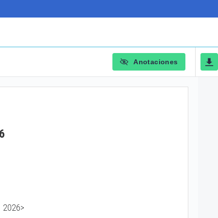
Anotaciones
6
de 2026>