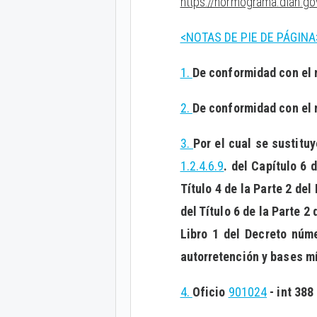
https://normograma.dian.go
<NOTAS DE PIE DE PÁGINA
1.
De conformidad con el 
2.
De conformidad con el 
3.
Por el cual se sustituy
1.2.4.6.9
. del Capítulo 6 d
Título 4 de la Parte 2 del 
del Título 6 de la Parte 2
Libro 1 del Decreto nú
autorretención y bases mí
4.
Oficio
901024
- int 388