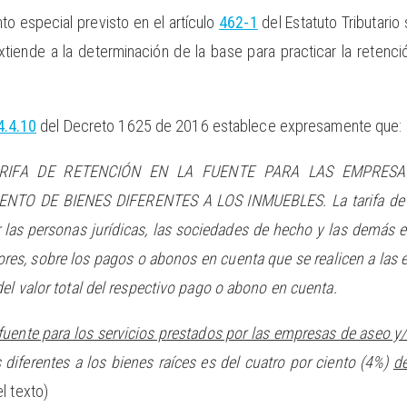
to especial previsto en el artículo
462-1
del Estatuto Tributario
tiende a la determinación de la base para practicar la retenció
4.4.10
del Decreto 1625 de 2016 establece expresamente que:
ARIFA DE RETENCIÓN EN LA FUENTE PARA LAS EMPRESA
TO DE BIENES DIFERENTES A LOS INMUEBLES. La tarifa de ret
or las personas jurídicas, las sociedades de hecho y las demás 
ores, sobre los pagos o abonos en cuenta que se realicen a las
del valor total del respectivo pago o abono en cuenta.
a fuente para los servicios prestados por las empresas de aseo y/
 diferentes a los bienes raíces es del cuatro por ciento (4%)
de
l texto)