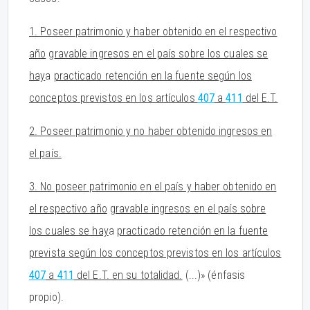
1. Poseer patrimonio y haber obtenido en el respectivo
año
g
ravable in
g
resos en el país sobre los cuales se
hay
a
practicado retención en la fuente según los
conceptos previstos en los artículos
407
a
411
del E.T.
2. Poseer patrimonio y no haber obtenido in
g
resos en
el país.
3. No poseer patrimonio en el país y haber obtenido en
el respectivo año
g
ravable in
g
resos en el país sobre
los cuales se hay
a
practicado retención en la fuente
prevista se
g
ún los conceptos previstos en los artículos
407
a
411
del E.T. en su totalidad.
(...)» (énfasis
propio).