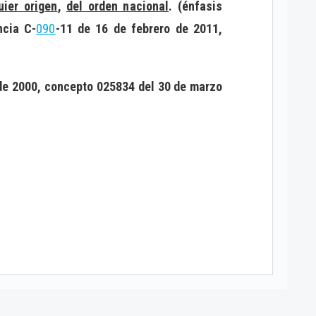
ier ori
g
en
,
del orden nacional
. (énfasis
ncia C-
090
-11 de 16 de febrero de 2011,
 de 2000, concepto 025834 del 30 de marzo