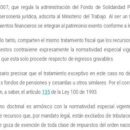
007, que regula la administración del Fondo de Solidaridad P
personería jurídica, adscrita al Ministerio del Trabajo. Al ser 
mientos financieros se integran al patrimonio exento conforme a l
lo tanto, comparten el mismo tratamiento fiscal que los recursos 
e estos contraviene expresamente la normatividad especial vig
o que esta solo procede respecto de ingresos gravables.
sario precisar que el tratamiento exceptivo en este caso no de
os fondos de pensiones y cesantías u otros similares. Por el cont
 a saber, el artículo
135
de la Ley 100 de 1993.
terio doctrinal es armónico con la normatividad especial vige
re recursos que, por mandato legal, están excluidos de tribut
e goza de exención de toda clase de impuestos del orden nacional