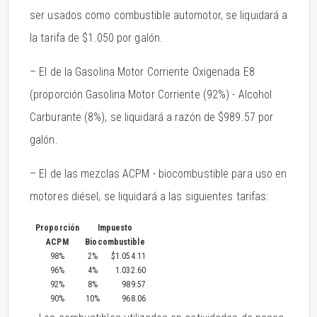
ser usados como combustible automotor, se liquidará a
la tarifa de $1.050 por galón.
– El de la Gasolina Motor Corriente Oxigenada E8
(proporción Gasolina Motor Corriente (92%) - Alcohol
Carburante (8%), se liquidará a razón de $989.57 por
galón.
– El de las mezclas ACPM - biocombustible para uso en
motores diésel, se liquidará a las siguientes tarifas:
Proporción
Impuesto
ACPM
Biocombustible
98%
2%
$1.054.11
96%
4%
1.032.60
92%
8%
989.57
90%
10%
968.06