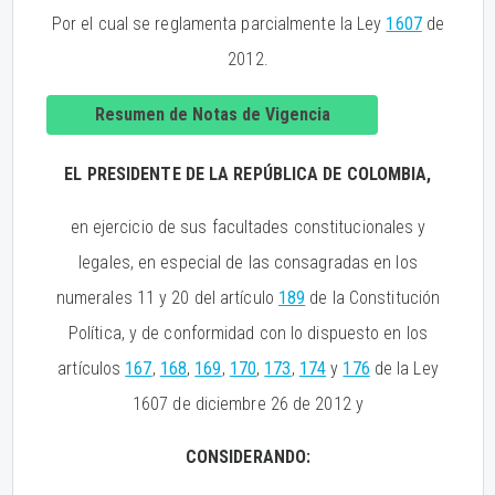
Por el cual se reglamenta parcialmente la Ley
1607
de
2012.
Resumen de Notas de Vigencia
EL PRESIDENTE DE LA REPÚBLICA DE COLOMBIA,
en ejercicio de sus facultades constitucionales y
legales, en especial de las consagradas en los
numerales 11 y 20 del artículo
189
de la Constitución
Política, y de conformidad con lo dispuesto en los
artículos
167
,
168
,
169
,
170
,
173
,
174
y
176
de la Ley
1607 de diciembre 26 de 2012 y
CONSIDERANDO: