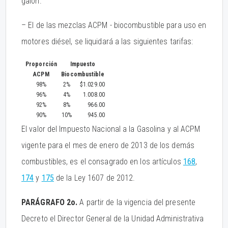
galón.
– El de las mezclas ACPM - biocombustible para uso en
motores diésel, se liquidará a las siguientes tarifas:
Proporción
Impuesto
ACPM
Biocombustible
98%
2%
$1.029.00
96%
4%
1.008.00
92%
8%
966.00
90%
10%
945.00
El valor del Impuesto Nacional a la Gasolina y al ACPM
vigente para el mes de enero de 2013 de los demás
combustibles, es el consagrado en los artículos
168
,
174
y
175
de la Ley 1607 de 2012.
PARÁGRAFO 2o.
A partir de la vigencia del presente
Decreto el Director General de la Unidad Administrativa