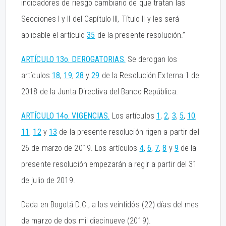
indicadores de riesgo cambiario de que tratan las
Secciones I y II del Capítulo III, Título II y les será
aplicable el artículo
35
de la presente resolución.”
ARTÍCULO 13o. DEROGATORIAS.
Se derogan los
artículos
18
,
19
,
28
y
29
de la Resolución Externa 1 de
2018 de la Junta Directiva del Banco República.
ARTÍCULO 14o. VIGENCIAS.
Los artículos
1
,
2
,
3
,
5
,
10
,
11
,
12
y
13
de la presente resolución rigen a partir del
26 de marzo de 2019. Los artículos
4
,
6
,
7
,
8
y
9
de la
presente resolución empezarán a regir a partir del 31
de julio de 2019.
Dada en Bogotá D.C., a los veintidós (22) días del mes
de marzo de dos mil diecinueve (2019).