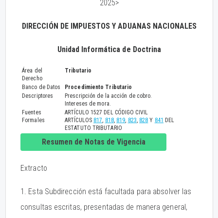
2025>
DIRECCIÓN DE IMPUESTOS Y ADUANAS NACIONALES
Unidad Informática de Doctrina
Área del
Tributario
Derecho
Banco de Datos
Procedimiento Tributario
Descriptores
Prescripción de la acción de cobro.
Intereses de mora.
Fuentes
ARTÍCULO 1527 DEL CÓDIGO CIVIL
Formales
ARTÍCULOS
817
,
818
,
819
,
823
,
828
Y
841
DEL
ESTATUTO TRIBUTARIO
Resumen de Notas de Vigencia
Extracto
1. Esta Subdirección está facultada para absolver las
consultas escritas, presentadas de manera general,