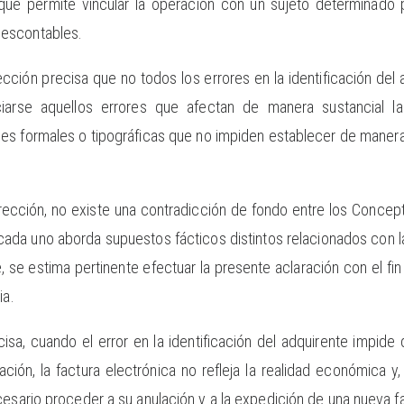
 que permite vincular la operación con un sujeto determinado
escontables.
cción precisa que no todos los errores en la identificación del a
iarse aquellos errores que afectan de manera sustancial la 
s formales o tipográficas que no impiden establecer de manera 
irección, no existe una contradicción de fondo entre los Conce
cada uno aborda supuestos fácticos distintos relacionados con la 
, se estima pertinente efectuar la presente aclaración con el fi
ia.
isa, cuando el error en la identificación del adquirente impide
ración, la factura electrónica no refleja la realidad económica y
cesario proceder a su anulación y a la expedición de una nueva f