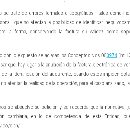
do se trate de errores formales o tipográficos –tales como in
na– que no afectan la posibilidad de identificar inequívocame
obre la forma, conservando la factura su validez como so
erdo con lo expuesto se aclaran los Conceptos Nos 00
0974
(int 
sar que: hay lugar a la anulación de la factura electrónica de ve
 de la identificación del adquirente, cuando estos impiden esta
no afectan la realidad de la operación, para el caso analizado, l
nos se absuelve su petición y se recuerda que la normativa, jur
ción cambiaria, en lo de competencia de esta Entidad, p
v.co/dian/.