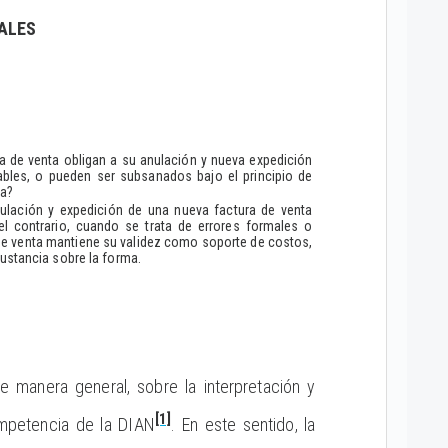
ALES
ica de venta obligan a su anulación y nueva expedición
bles, o pueden ser subsanados bajo el principio de
ca?
anulación y expedición de una nueva factura de venta
l contrario, cuando se trata de errores formales o
a de venta mantiene su validez como soporte de costos,
ustancia sobre la forma.
e manera general, sobre la interpretación y
[1]
competencia de la DIAN
. En este sentido, la