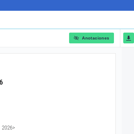
Anotaciones
6
de 2026>