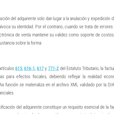
ficación del adquirente solo dan lugar a la anulación y expedició
voca su identidad. Por el contrario, cuando se trata de errores
 electrónica de venta mantiene su validez como soporte de cost
sustancia sobre la forma.
artículos
615
,
616-1
,
617
y
771-2
del Estatuto Tributario, la fact
s para efectos fiscales, debiendo reflejar la realidad eco
cha función se materializa en el archivo XML validado por la DIA
anciales.
tificación del adquirente constituye un requisito esencial de la f