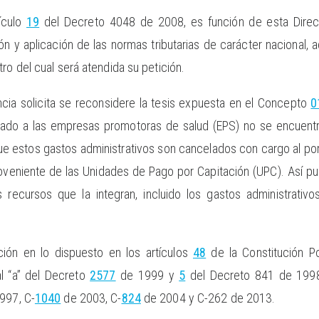
ículo
19
del Decreto 4048 de 2008, es función de esta Direcc
ón y aplicación de las normas tributarias de carácter nacional
ro del cual será atendida su petición.
ncia solicita se reconsidere la tesis expuesta en el Concepto
0
stado a las empresas promotoras de salud (EPS) no se encuent
ue estos gastos administrativos son cancelados con cargo al por
veniente de las Unidades de Pago por Capitación (UPC). Así pue
 recursos que la integran, incluido los gastos administrati
ión en lo dispuesto en los artículos
48
de la Constitución Po
al “a” del Decreto
2577
de 1999 y
5
del Decreto 841 de 1998,
997, C-
1040
de 2003, C-
824
de 2004 y C-262 de 2013.