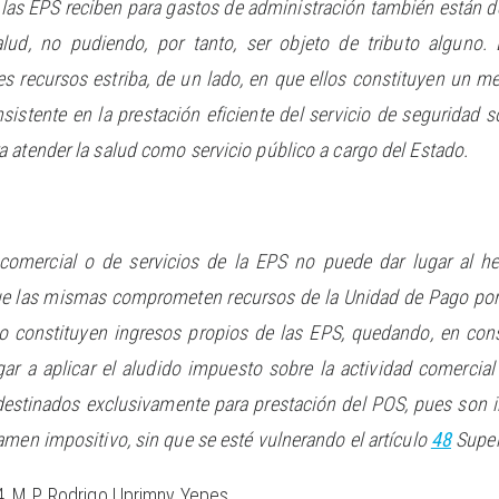
las EPS reciben para gastos de administración también están de
lud, no pudiendo, por tanto, ser objeto de tributo alguno.
es recursos estriba, de un lado, en que ellos constituyen un m
nsistente en la prestación eficiente del servicio de seguridad s
 atender la salud como servicio público a cargo del Estado.
 comercial o de servicios de la EPS no puede dar lugar al h
e las mismas comprometen recursos de la Unidad de Pago por C
 no constituyen ingresos propios de las EPS, quedando, en co
gar a aplicar el aludido impuesto sobre la actividad comerci
estinados exclusivamente para prestación del POS, pues son i
amen impositivo, sin que se esté vulnerando el artículo
48
Super
, M.P. Rodrigo Uprimny Yepes.