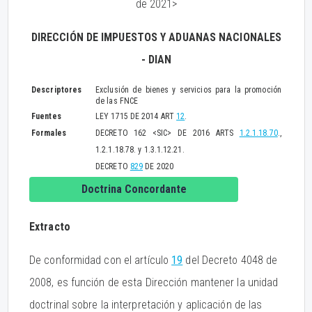
de 2021>
DIRECCIÓN DE IMPUESTOS Y ADUANAS NACIONALES
- DIAN
Descriptores
Exclusión de bienes y servicios para la promoción
de las FNCE
Fuentes
LEY 1715 DE 2014 ART
12
.
Formales
DECRETO 162 <SIC> DE 2016 ARTS
1.2.1.18.70
.,
1.2.1.18.78. y 1.3.1.12.21.
DECRETO
829
DE 2020
Doctrina Concordante
Extracto
De conformidad con el artículo
19
del Decreto 4048 de
2008, es función de esta Dirección mantener la unidad
doctrinal sobre la interpretación y aplicación de las