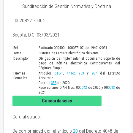
Subdirección de Gestión Normativa y Doctrina
100208221-0304
Bogotá, D.C. 03/03/2021
Ref.:
Radicado 000400 - 100027107 del 19/01/2021
Tema:
Sistema de Factura electrónica de venta
Descriptor
Obligación de implementar el documento soporte de
pago de nómina electrónica Contribuyentes del
Régimen Simple
Fuentes
Artículos
616-1
,
771-2
,
903
y
907
del Estatuto
Formales
Tributario
Decreto
358
de 2020
Resoluciones DIAN Nos. 00
0042
de 2020 y 00
0013
de
2021.
Concordancias
Cordial saludo.
De conformidad con el artículo
20
del Decreto 4048 de