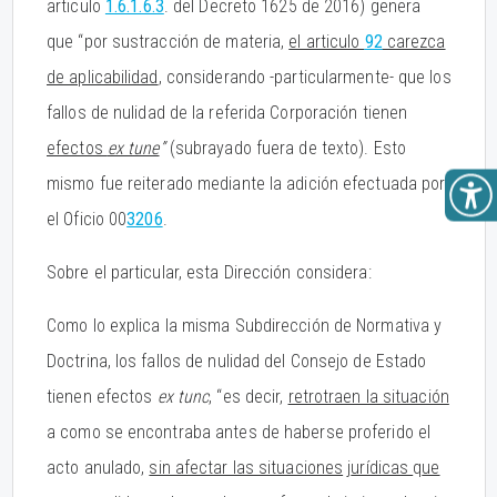
articulo
1.6.1.6.3
. del Decreto 1625 de 2016) genera
que “por sustracción de materia,
el articulo
92
carezca
de aplicabilidad
, considerando -particularmente- que los
fallos de nulidad de la referida Corporación tienen
efectos
ex tune
”
(subrayado fuera de texto). Esto
mismo fue reiterado mediante la adición efectuada por
el Oficio 00
3206
.
Sobre el particular, esta Dirección considera:
Como lo explica la misma Subdirección de Normativa y
Doctrina, los fallos de nulidad del Consejo de Estado
tienen efectos
ex tunc
, “es decir,
retrotraen la situación
a como se encontraba antes de haberse proferido el
acto anulado,
sin afectar las situaciones
j
urídicas
q
ue