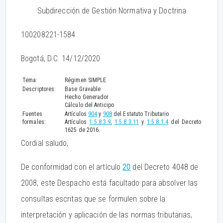
Subdirección de Gestión Normativa y Doctrina
100208221-1584
Bogotá, D.C. 14/12/2020
Tema:
Régimen SIMPLE
Descriptores:
Base Gravable
Hecho Generador
Cálculo del Anticipo
Fuentes
Artículos
904
y
908
del Estatuto Tributario
formales:
Artículos
1.5.8.3.9
,
1.5.8.3.11
y
1.5.8.1.4
del Decreto
1625 de 2016.
Cordial saludo,
De conformidad con el artículo
20
del Decreto 4048 de
2008, este Despacho está facultado para absolver las
consultas escritas que se formulen sobre la
interpretación y aplicación de las normas tributarias,