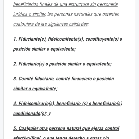
beneficiarios finales de una estructura sin personería
jurídica o similar
, las personas naturales que ostenten
cualquiera de las siguientes calidades
:
1. Fiduciante(s), fideicomitente(s), constituyente(s) o
posición similar o equivalente;
2. Fiduciario(s) o posición similar o equivalente;
3. Comité fiduciario, comité financiero o posición
similar o equivalente;
4. Fideicomisario(s), beneficiario (s) o beneficiario(s)
condicionado(s); y
5. Cualquier otra persona natural que ejerza control
efectivo/final, o que tenga derecho a gozar y/o