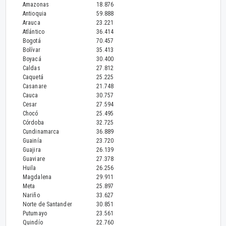
Amazonas
18.876
Antioquia
59.888
Arauca
23.221
Atlántico
36.414
Bogotá
70.457
Bolívar
35.413
Boyacá
30.400
Caldas
27.812
Caquetá
25.225
Casanare
21.748
Cauca
30.757
Cesar
27.594
Chocó
25.495
Córdoba
32.725
Cundinamarca
36.889
Guainía
23.720
Guajira
26.139
Guaviare
27.378
Huila
26.256
Magdalena
29.911
Meta
25.897
Nariño
33.627
Norte de Santander
30.851
Putumayo
23.561
Quindío
22.760