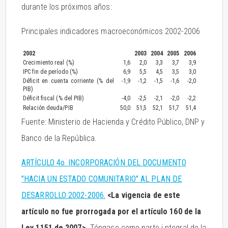
durante los próximos años:
Principales indicadores macroeconómicos 2002-2006
2002
2003
2004
2005
2006
Crecimiento real (%)
1,6
2,0
3,3
3,7
3,9
IPC fin de período (%)
6,9
5,5
4,5
3,5
3,0
Déficit en cuenta corriente (% del
-1,9
-1,2
-1,5
-1,6
-2,0
PIB)
Déficit fiscal (% del PIB)
-4,0
-2,5
-2,1
-2,0
-2,2
Relación deuda/PIB
50,0
51,5
52,1
51,7
51,4
Fuente: Ministerio de Hacienda y Crédito Público, DNP y
Banco de la República.
ARTÍCULO 4o. INCORPORACIÓN DEL DOCUMENTO
"HACIA UN ESTADO COMUNITARIO" AL PLAN DE
DESARROLLO 2002-2006.
<La vigencia de este
artículo no fue prorrogada por el artículo 160 de la
Ley 1151 de 2007>
Téngase como parte i ntegral de la