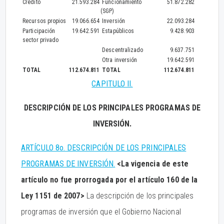
Crédito
21.593.284
Funcionamiento
51.872.282
(SGP)
Recursos propios
19.066.654
Inversión
22.093.284
Participación
19.642.591
Estapúblicos
9.428.903
sector privado
Descentralizado
9.637.751
Otra inversión
19.642.591
TOTAL
112.674.811
TOTAL
112.674.811
CAPITULO II.
DESCRIPCIÓN DE LOS PRINCIPALES PROGRAMAS DE
INVERSIÓN.
ARTÍCULO 8o. DESCRIPCIÓN DE LOS PRINCIPALES
PROGRAMAS DE INVERSIÓN.
<La vigencia de este
artículo no fue prorrogada por el artículo 160 de la
Ley 1151 de 2007>
La descripción de los principales
programas de inversión que el Gobierno Nacional