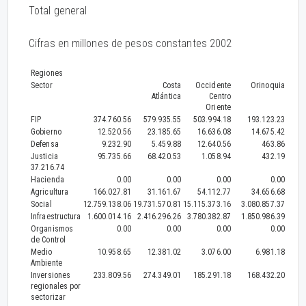
Total general
Cifras en millones de pesos constantes 2002
Regiones
Sector
Costa
Occidente
Orinoquia
Atlántica
Centro
Oriente
FIP
374.760.56
579.935.55
503.994.18
193.123.23
Gobierno
12.520.56
23.185.65
16.636.08
14.675.42
Defensa
9.232.90
5.459.88
12.640.56
463.86
Justicia
95.735.66
68.420.53
1.058.94
432.19
37.216.74
Hacienda
0.00
0.00
0.00
0.00
Agricultura
166.027.81
31.161.67
54.112.77
34.656.68
Social
12.759.138.06
19.731.570.81
15.115.373.16
3.080.857.37
Infraestructura
1.600.014.16
2.416.296.26
3.780.382.87
1.850.986.39
Organismos
0.00
0.00
0.00
0.00
de Control
Medio
10.958.65
12.381.02
3.076.00
6.981.18
Ambiente
Inversiones
233.809.56
274.349.01
185.291.18
168.432.20
regionales por
sectorizar