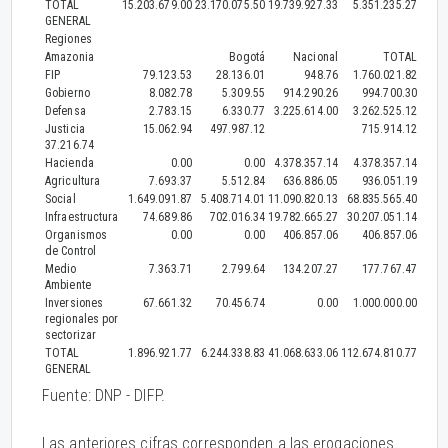
TOTAL
15.203.679.00
23.170.075.50
19.739.927.33
5.351.235.27
GENERAL
Regiones
Amazonia
Bogotá
Nacional
TOTAL
FIP
79.123.53
28.136.01
948.76
1.760.021.82
Gobierno
8.082.78
5.309.55
914.290.26
994.700.30
Defensa
2.783.15
6.330.77
3.225.614.00
3.262.525.12
Justicia
15.062.94
497.987.12
715.914.12
37.216.74
Hacienda
0.00
0.00
4.378.357.14
4.378.357.14
Agricultura
7.693.37
5.512.84
636.886.05
936.051.19
Social
1.649.091.87
5.408.714.01
11.090.820.13
68.835.565.40
Infraestructura
74.689.86
702.016.34
19.782.665.27
30.207.051.14
Organismos
0.00
0.00
406.857.06
406.857.06
de Control
Medio
7.363.71
2.799.64
134.207.27
177.767.47
Ambiente
Inversiones
67.661.32
70.456.74
0.00
1.000.000.00
regionales por
sectorizar
TOTAL
1.896.921.77
6.244.338.83
41.068.633.06
112.674.810.77
GENERAL
Fuente: DNP - DIFP.
Las anteriores cifras corresponden a las erogaciones