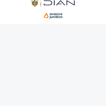
Compilación Jurídica DIAN
ISBN 978-958-53111-5-2
Última actualización: 27 de julio de 2026 (Diario
Oficial No. 53.561 de 22 de julio de 2026)
Control de versiones
Créditos y reserva de derechos de autor
Dirección de Impuestos y Aduanas
Nacionales
Sede principal | Bogotá, Nivel Central, carrera 8 NÂ°
6C - 38
Edificio San Agustín | Código Postal 111711
Horario Contact Center: Lunes a Viernes 8:00 a.m. a